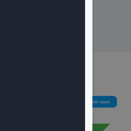
биднийг сонгон
ажиллаж байна
Бүгдийг харах