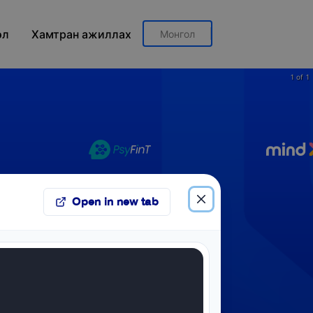
эл
Хамтран ажиллах
Монгол
1 of 1
Open in new tab