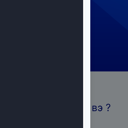
Бид юу хийдэг вэ ?