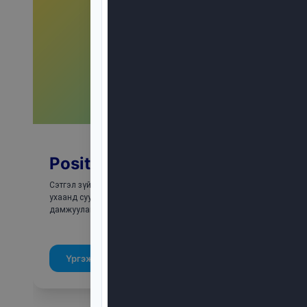
Positive Dadal
Сэтгэл зүйн эрүүл мэндийг БҮГДЭД уриатайгаар сэтгэл судлалын шинжлэ
ухаанд суурилсан баталгаат мэдээ мэдээлэл, бүтээлч контентуудаар
дамжуулан олон нийтэд сэтгэл зүйн болосвролыг түгээнэ.
Үргэжлүүлэх