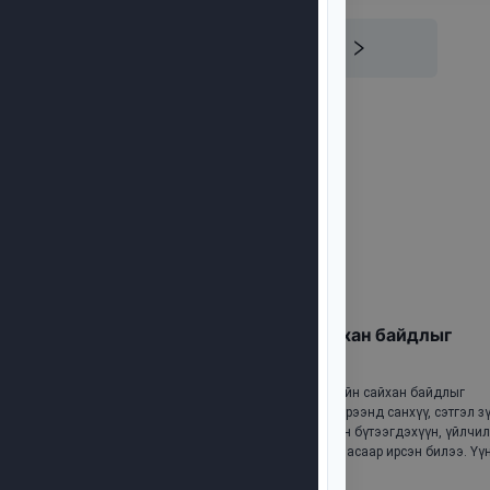
Монголчуудын сайн сайхан байдлыг
тольдъё гэвэл...
Оптимал Эн Макс ХХК нь хүний сайн сайхан байдлыг
сайжруулах эрхэм зорилгынхоо хүрээнд санхүү, сэтгэл зү
технологийн огтлолцолд суурилсан бүтээгдэхүүн, үйлчил
санаачилгуудыг хөгжүүлэн ажилласаар ирсэн билээ. Үү
хүрээнд, бидний өсгөн бойжуулж буй ууган төслүүдийн 