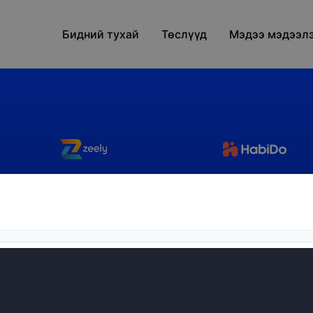
Бидний тухай
Төслүүд
Мэдээ мэдээл