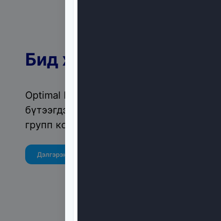
Бид хэн бэ?
Optimal N Max нь сайн сайхан байдлыг
бүтээгдэхүүнүүдийг салбар дундын инт
групп компани юм.
Дэлгэрэнгүй